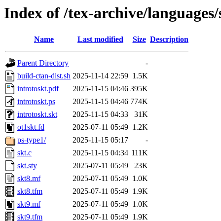
Index of /tex-archive/languages/
Name
Last modified
Size
Description
Parent Directory
-
build-ctan-dist.sh
2025-11-14 22:59
1.5K
introtoskt.pdf
2025-11-15 04:46
395K
introtoskt.ps
2025-11-15 04:46
774K
introtoskt.skt
2025-11-15 04:33
31K
ot1skt.fd
2025-07-11 05:49
1.2K
ps-type1/
2025-11-15 05:17
-
skt.c
2025-11-15 04:34
111K
skt.sty
2025-07-11 05:49
23K
skt8.mf
2025-07-11 05:49
1.0K
skt8.tfm
2025-07-11 05:49
1.9K
skt9.mf
2025-07-11 05:49
1.0K
skt9.tfm
2025-07-11 05:49
1.9K