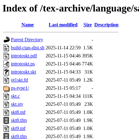
Index of /tex-archive/language/s
Name
Last modified
Size
Description
Parent Directory
-
build-ctan-dist.sh
2025-11-14 22:59
1.5K
introtoskt.pdf
2025-11-15 04:46
395K
introtoskt.ps
2025-11-15 04:46
774K
introtoskt.skt
2025-11-15 04:33
31K
ot1skt.fd
2025-07-11 05:49
1.2K
ps-type1/
2025-11-15 05:17
-
skt.c
2025-11-15 04:34
111K
skt.sty
2025-07-11 05:49
23K
skt8.mf
2025-07-11 05:49
1.0K
skt8.tfm
2025-07-11 05:49
1.9K
skt9.mf
2025-07-11 05:49
1.0K
skt9.tfm
2025-07-11 05:49
1.9K