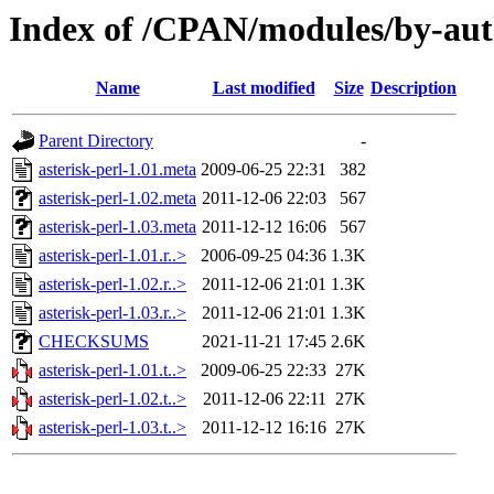
Index of /CPAN/modules/by-a
Name
Last modified
Size
Description
Parent Directory
-
asterisk-perl-1.01.meta
2009-06-25 22:31
382
asterisk-perl-1.02.meta
2011-12-06 22:03
567
asterisk-perl-1.03.meta
2011-12-12 16:06
567
asterisk-perl-1.01.r..>
2006-09-25 04:36
1.3K
asterisk-perl-1.02.r..>
2011-12-06 21:01
1.3K
asterisk-perl-1.03.r..>
2011-12-06 21:01
1.3K
CHECKSUMS
2021-11-21 17:45
2.6K
asterisk-perl-1.01.t..>
2009-06-25 22:33
27K
asterisk-perl-1.02.t..>
2011-12-06 22:11
27K
asterisk-perl-1.03.t..>
2011-12-12 16:16
27K