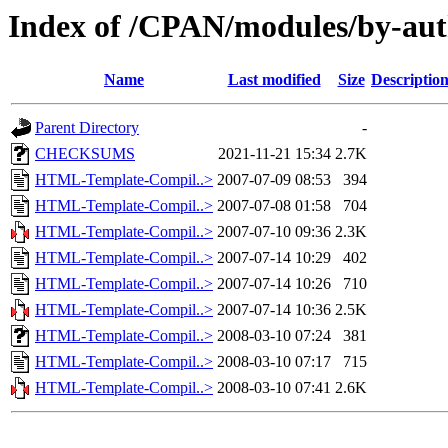
Index of /CPAN/modules/by-a
Name
Last modified
Size
Descriptio
Parent Directory
-
CHECKSUMS
2021-11-21 15:34
2.7K
HTML-Template-Compil..>
2007-07-09 08:53
394
HTML-Template-Compil..>
2007-07-08 01:58
704
HTML-Template-Compil..>
2007-07-10 09:36
2.3K
HTML-Template-Compil..>
2007-07-14 10:29
402
HTML-Template-Compil..>
2007-07-14 10:26
710
HTML-Template-Compil..>
2007-07-14 10:36
2.5K
HTML-Template-Compil..>
2008-03-10 07:24
381
HTML-Template-Compil..>
2008-03-10 07:17
715
HTML-Template-Compil..>
2008-03-10 07:41
2.6K