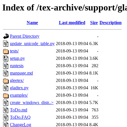
Index of /tex-archive/support/gl
Name
Last modified
Size
Description
Parent Directory
-
update_unicode_table.py
2018-09-13 09:04
6.3K
tests/
2018-09-13 09:04
-
setup.py
2018-09-13 09:04
3.6K
runtests
2018-09-13 09:04
282
manpage.md
2018-09-13 09:04
8.1K
gleetex/
2018-09-13 09:04
-
gladtex.py
2018-09-13 09:04
16K
examples/
2018-09-13 09:04
-
create_windows_distr..>
2018-09-13 09:04
5.7K
ToDo.md
2018-09-13 09:04
763
ToDo.FAQ
2018-09-13 09:04
355
ChangeLog
2018-09-13 09:04
8.4K