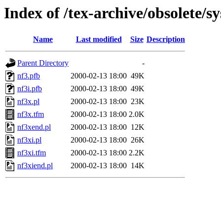
Index of /tex-archive/obsolete/
Name
Last modified
Size
Description
Parent Directory
-
nf3.pfb
2000-02-13 18:00
49K
nf3i.pfb
2000-02-13 18:00
49K
nf3x.pl
2000-02-13 18:00
23K
nf3x.tfm
2000-02-13 18:00
2.0K
nf3xend.pl
2000-02-13 18:00
12K
nf3xi.pl
2000-02-13 18:00
26K
nf3xi.tfm
2000-02-13 18:00
2.2K
nf3xiend.pl
2000-02-13 18:00
14K