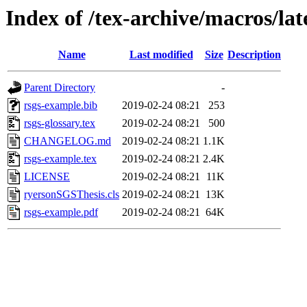
Index of /tex-archive/macros/lat
Name
Last modified
Size
Description
Parent Directory
-
rsgs-example.bib
2019-02-24 08:21
253
rsgs-glossary.tex
2019-02-24 08:21
500
CHANGELOG.md
2019-02-24 08:21
1.1K
rsgs-example.tex
2019-02-24 08:21
2.4K
LICENSE
2019-02-24 08:21
11K
ryersonSGSThesis.cls
2019-02-24 08:21
13K
rsgs-example.pdf
2019-02-24 08:21
64K