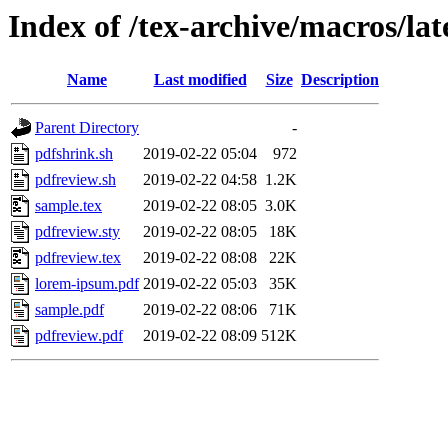
Index of /tex-archive/macros/la
Name
Last modified
Size
Description
Parent Directory
-
pdfshrink.sh
2019-02-22 05:04
972
pdfreview.sh
2019-02-22 04:58
1.2K
sample.tex
2019-02-22 08:05
3.0K
pdfreview.sty
2019-02-22 08:05
18K
pdfreview.tex
2019-02-22 08:08
22K
lorem-ipsum.pdf
2019-02-22 05:03
35K
sample.pdf
2019-02-22 08:06
71K
pdfreview.pdf
2019-02-22 08:09
512K