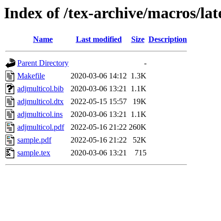
Index of /tex-archive/macros/lat
Name
Last modified
Size
Description
Parent Directory
-
Makefile
2020-03-06 14:12
1.3K
adjmulticol.bib
2020-03-06 13:21
1.1K
adjmulticol.dtx
2022-05-15 15:57
19K
adjmulticol.ins
2020-03-06 13:21
1.1K
adjmulticol.pdf
2022-05-16 21:22
260K
sample.pdf
2022-05-16 21:22
52K
sample.tex
2020-03-06 13:21
715