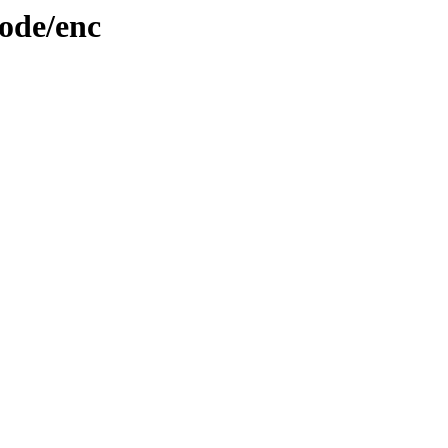
code/enc