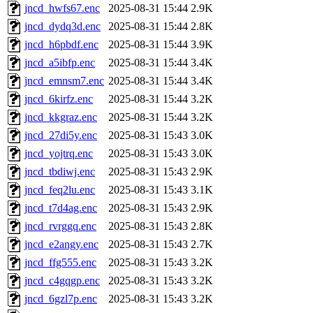
jncd_hwfs67.enc
2025-08-31 15:44
2.9K
jncd_dydq3d.enc
2025-08-31 15:44
2.8K
jncd_h6pbdf.enc
2025-08-31 15:44
3.9K
jncd_a5ibfp.enc
2025-08-31 15:44
3.4K
jncd_emnsm7.enc
2025-08-31 15:44
3.4K
jncd_6kirfz.enc
2025-08-31 15:44
3.2K
jncd_kkgraz.enc
2025-08-31 15:44
3.2K
jncd_27di5y.enc
2025-08-31 15:43
3.0K
jncd_yojtrq.enc
2025-08-31 15:43
3.0K
jncd_tbdiwj.enc
2025-08-31 15:43
2.9K
jncd_feq2lu.enc
2025-08-31 15:43
3.1K
jncd_t7d4ag.enc
2025-08-31 15:43
2.9K
jncd_rvrggq.enc
2025-08-31 15:43
2.8K
jncd_e2angy.enc
2025-08-31 15:43
2.7K
jncd_ffg555.enc
2025-08-31 15:43
3.2K
jncd_c4gqgp.enc
2025-08-31 15:43
3.2K
jncd_6gzl7p.enc
2025-08-31 15:43
3.2K