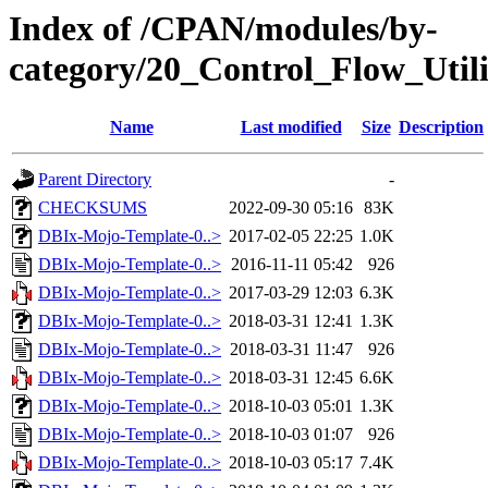
Index of /CPAN/modules/by-
category/20_Control_Flow_Uti
Name
Last modified
Size
Description
Parent Directory
-
CHECKSUMS
2022-09-30 05:16
83K
DBIx-Mojo-Template-0..>
2017-02-05 22:25
1.0K
DBIx-Mojo-Template-0..>
2016-11-11 05:42
926
DBIx-Mojo-Template-0..>
2017-03-29 12:03
6.3K
DBIx-Mojo-Template-0..>
2018-03-31 12:41
1.3K
DBIx-Mojo-Template-0..>
2018-03-31 11:47
926
DBIx-Mojo-Template-0..>
2018-03-31 12:45
6.6K
DBIx-Mojo-Template-0..>
2018-10-03 05:01
1.3K
DBIx-Mojo-Template-0..>
2018-10-03 01:07
926
DBIx-Mojo-Template-0..>
2018-10-03 05:17
7.4K