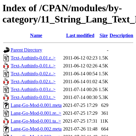
Index of /CPAN/modules/by-
category/11_String_Lang_Tex
Name
Last modified
Size
Description
Parent Directory
-
Text-Authinfo-0.01.r..>
2011-06-12 02:23
1.5K
Text-Authinfo-0.01.t..>
2011-06-12 02:26
4.5K
Text-Authinfo-0.02.r..>
2011-06-14 00:54
1.5K
Text-Authinfo-0.02.t..>
2011-06-14 01:02
4.5K
Text-Authinfo-0.03.r..>
2011-07-14 00:26
1.5K
Text-Authinfo-0.03.t..>
2011-07-14 00:30
5.3K
Lang-Go-Mod-0.001.meta
2021-07-25 17:29
629
Lang-Go-Mod-0.001.re..>
2021-07-25 17:29
361
Lang-Go-Mod-0.001.ta..>
2021-07-25 17:31
11K
Lang-Go-Mod-0.002.meta
2021-07-26 11:48
664