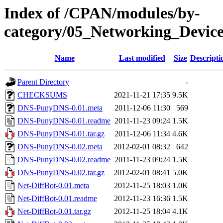
Index of /CPAN/modules/by-
category/05_Networking_Devi
Name
Last modified
Size
Descripti
Parent Directory
-
CHECKSUMS
2021-11-21 17:35
9.5K
DNS-PunyDNS-0.01.meta
2011-12-06 11:30
569
DNS-PunyDNS-0.01.readme
2011-11-23 09:24
1.5K
DNS-PunyDNS-0.01.tar.gz
2011-12-06 11:34
4.6K
DNS-PunyDNS-0.02.meta
2012-02-01 08:32
642
DNS-PunyDNS-0.02.readme
2011-11-23 09:24
1.5K
DNS-PunyDNS-0.02.tar.gz
2012-02-01 08:41
5.0K
Net-DiffBot-0.01.meta
2012-11-25 18:03
1.0K
Net-DiffBot-0.01.readme
2012-11-23 16:36
1.5K
Net-DiffBot-0.01.tar.gz
2012-11-25 18:04
4.1K