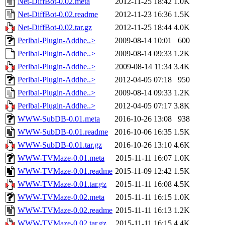
Net-DiffBot-0.02.meta
2012-11-25 18:42
1.0K
Net-DiffBot-0.02.readme
2012-11-23 16:36
1.5K
Net-DiffBot-0.02.tar.gz
2012-11-25 18:44
4.0K
Perlbal-Plugin-Addhe..>
2009-08-14 10:01
600
Perlbal-Plugin-Addhe..>
2009-08-14 09:33
1.2K
Perlbal-Plugin-Addhe..>
2009-08-14 11:34
3.4K
Perlbal-Plugin-Addhe..>
2012-04-05 07:18
950
Perlbal-Plugin-Addhe..>
2009-08-14 09:33
1.2K
Perlbal-Plugin-Addhe..>
2012-04-05 07:17
3.8K
WWW-SubDB-0.01.meta
2016-10-26 13:08
938
WWW-SubDB-0.01.readme
2016-10-06 16:35
1.5K
WWW-SubDB-0.01.tar.gz
2016-10-26 13:10
4.6K
WWW-TVMaze-0.01.meta
2015-11-11 16:07
1.0K
WWW-TVMaze-0.01.readme
2015-11-09 12:42
1.5K
WWW-TVMaze-0.01.tar.gz
2015-11-11 16:08
4.5K
WWW-TVMaze-0.02.meta
2015-11-11 16:15
1.0K
WWW-TVMaze-0.02.readme
2015-11-11 16:13
1.2K
WWW-TVMaze-0.02.tar.gz
2015-11-11 16:15
4.4K