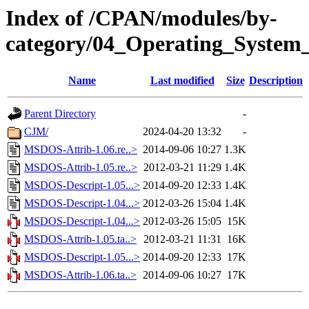
Index of /CPAN/modules/by-
category/04_Operating_System
Name
Last modified
Size
Description
Parent Directory
-
CJM/
2024-04-20 13:32
-
MSDOS-Attrib-1.06.re..>
2014-09-06 10:27
1.3K
MSDOS-Attrib-1.05.re..>
2012-03-21 11:29
1.4K
MSDOS-Descript-1.05...>
2014-09-20 12:33
1.4K
MSDOS-Descript-1.04...>
2012-03-26 15:04
1.4K
MSDOS-Descript-1.04...>
2012-03-26 15:05
15K
MSDOS-Attrib-1.05.ta..>
2012-03-21 11:31
16K
MSDOS-Descript-1.05...>
2014-09-20 12:33
17K
MSDOS-Attrib-1.06.ta..>
2014-09-06 10:27
17K