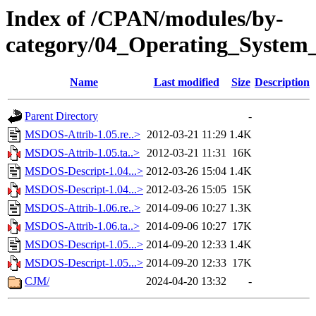
Index of /CPAN/modules/by-
category/04_Operating_System
Name
Last modified
Size
Description
Parent Directory
-
MSDOS-Attrib-1.05.re..>
2012-03-21 11:29
1.4K
MSDOS-Attrib-1.05.ta..>
2012-03-21 11:31
16K
MSDOS-Descript-1.04...>
2012-03-26 15:04
1.4K
MSDOS-Descript-1.04...>
2012-03-26 15:05
15K
MSDOS-Attrib-1.06.re..>
2014-09-06 10:27
1.3K
MSDOS-Attrib-1.06.ta..>
2014-09-06 10:27
17K
MSDOS-Descript-1.05...>
2014-09-20 12:33
1.4K
MSDOS-Descript-1.05...>
2014-09-20 12:33
17K
CJM/
2024-04-20 13:32
-