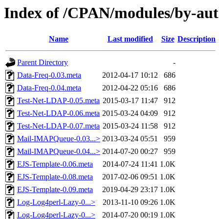
Index of /CPAN/modules/by-
Name
Last modified
Size
Description
Parent Directory
-
Data-Freq-0.03.meta
2012-04-17 10:12
686
Data-Freq-0.04.meta
2012-04-22 05:16
686
Test-Net-LDAP-0.05.meta
2015-03-17 11:47
912
Test-Net-LDAP-0.06.meta
2015-03-24 04:09
912
Test-Net-LDAP-0.07.meta
2015-03-24 11:58
912
Mail-IMAPQueue-0.03...>
2013-03-24 05:51
959
Mail-IMAPQueue-0.04...>
2014-07-20 00:27
959
EJS-Template-0.06.meta
2014-07-24 11:41
1.0K
EJS-Template-0.08.meta
2017-02-06 09:51
1.0K
EJS-Template-0.09.meta
2019-04-29 23:17
1.0K
Log-Log4perl-Lazy-0...>
2013-11-10 09:26
1.0K
Log-Log4perl-Lazy-0...>
2014-07-20 00:19
1.0K