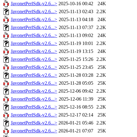
JavonetPerlSdk-v2.6...>
2025-10-16 00:42
24K
JavonetPerlSdk-v2.6...>
2025-11-13 02:43
2.2K
JavonetPerlSdk-v2.6...>
2025-11-13 04:18
24K
JavonetPerlSdk-v2.6...>
2025-11-13 07:37
2.2K
JavonetPerlSdk-v2.6...>
2025-11-13 09:02
24K
JavonetPerlSdk-v2.6...>
2025-11-19 10:01
2.2K
JavonetPerlSdk-v2.6...>
2025-11-19 13:15
24K
JavonetPerlSdk-v2.6...>
2025-11-25 15:26
2.2K
JavonetPerlSdk-v2.6...>
2025-11-25 23:45
25K
JavonetPerlSdk-v2.6...>
2025-11-28 03:28
2.2K
JavonetPerlSdk-v2.6...>
2025-11-28 05:05
25K
JavonetPerlSdk-v2.6...>
2025-12-06 09:42
2.2K
JavonetPerlSdk-v2.6...>
2025-12-06 11:39
25K
JavonetPerlSdk-v2.6...>
2025-12-16 08:55
2.2K
JavonetPerlSdk-v2.6...>
2025-12-17 02:14
25K
JavonetPerlSdk-v2.6...>
2026-01-21 05:46
2.2K
JavonetPerlSdk-v2.6...>
2026-01-21 07:07
25K