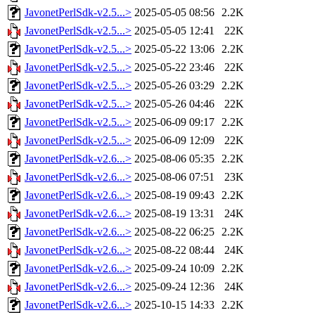
JavonetPerlSdk-v2.5...>
2025-05-05 08:56
2.2K
JavonetPerlSdk-v2.5...>
2025-05-05 12:41
22K
JavonetPerlSdk-v2.5...>
2025-05-22 13:06
2.2K
JavonetPerlSdk-v2.5...>
2025-05-22 23:46
22K
JavonetPerlSdk-v2.5...>
2025-05-26 03:29
2.2K
JavonetPerlSdk-v2.5...>
2025-05-26 04:46
22K
JavonetPerlSdk-v2.5...>
2025-06-09 09:17
2.2K
JavonetPerlSdk-v2.5...>
2025-06-09 12:09
22K
JavonetPerlSdk-v2.6...>
2025-08-06 05:35
2.2K
JavonetPerlSdk-v2.6...>
2025-08-06 07:51
23K
JavonetPerlSdk-v2.6...>
2025-08-19 09:43
2.2K
JavonetPerlSdk-v2.6...>
2025-08-19 13:31
24K
JavonetPerlSdk-v2.6...>
2025-08-22 06:25
2.2K
JavonetPerlSdk-v2.6...>
2025-08-22 08:44
24K
JavonetPerlSdk-v2.6...>
2025-09-24 10:09
2.2K
JavonetPerlSdk-v2.6...>
2025-09-24 12:36
24K
JavonetPerlSdk-v2.6...>
2025-10-15 14:33
2.2K