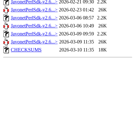
JavonetPerlSdk-v2.6...>
2026-02-21 09:30
2.2K
JavonetPerlSdk-v2.6...>
2026-02-23 01:42
26K
JavonetPerlSdk-v2.6...>
2026-03-06 08:57
2.2K
JavonetPerlSdk-v2.6...>
2026-03-06 10:49
26K
JavonetPerlSdk-v2.6...>
2026-03-09 09:59
2.2K
JavonetPerlSdk-v2.6...>
2026-03-09 11:35
26K
CHECKSUMS
2026-03-10 11:35
18K