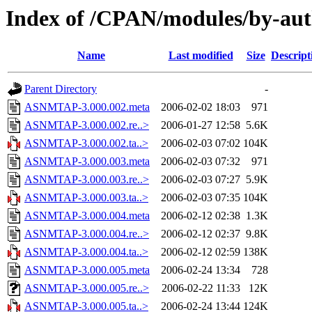
Index of /CPAN/modules/by-a
Name
Last modified
Size
Descript
Parent Directory
-
ASNMTAP-3.000.002.meta
2006-02-02 18:03
971
ASNMTAP-3.000.002.re..>
2006-01-27 12:58
5.6K
ASNMTAP-3.000.002.ta..>
2006-02-03 07:02
104K
ASNMTAP-3.000.003.meta
2006-02-03 07:32
971
ASNMTAP-3.000.003.re..>
2006-02-03 07:27
5.9K
ASNMTAP-3.000.003.ta..>
2006-02-03 07:35
104K
ASNMTAP-3.000.004.meta
2006-02-12 02:38
1.3K
ASNMTAP-3.000.004.re..>
2006-02-12 02:37
9.8K
ASNMTAP-3.000.004.ta..>
2006-02-12 02:59
138K
ASNMTAP-3.000.005.meta
2006-02-24 13:34
728
ASNMTAP-3.000.005.re..>
2006-02-22 11:33
12K
ASNMTAP-3.000.005.ta..>
2006-02-24 13:44
124K