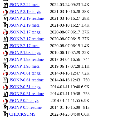
JSONP-2.22.meta
2022-03-24 09:23
1.4K
JSONP-2.19.tar.gz
2021-03-10 16:28
38K
JSONP-2.19.readme
2021-03-10 16:27
28K
JSONP-2.19.meta
2021-03-10 16:27
1.4K
JSONP-2.17.tar.gz
2020-08-07 06:17
37K
JSONP-2.17.readme
2020-08-07 06:15
27K
JSONP-2.17.meta
2020-08-07 06:15
1.4K
JSONP-1.93.tar.gz
2019-06-17 07:29
22K
JSONP-1.93.readme
2017-04-04 16:56
744
JSONP-1.93.meta
2019-06-17 07:28
1.1K
JSONP-0.61.tar.gz
2014-04-16 12:47
7.2K
JSONP-0.61.readme
2014-04-16 12:43
750
JSONP-0.51.tar.gz
2014-01-11 19:40
6.9K
JSONP-0.51.readme
2014-01-11 19:38
753
JSONP-0.5.tar.gz
2014-01-11 11:55
6.9K
JSONP-0.5.readme
2014-01-10 15:09
813
CHECKSUMS
2022-04-23 04:40
6.6K