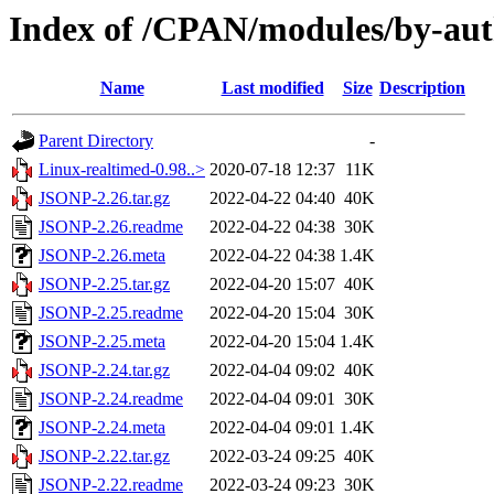
Index of /CPAN/modules/by-a
Name
Last modified
Size
Description
Parent Directory
-
Linux-realtimed-0.98..>
2020-07-18 12:37
11K
JSONP-2.26.tar.gz
2022-04-22 04:40
40K
JSONP-2.26.readme
2022-04-22 04:38
30K
JSONP-2.26.meta
2022-04-22 04:38
1.4K
JSONP-2.25.tar.gz
2022-04-20 15:07
40K
JSONP-2.25.readme
2022-04-20 15:04
30K
JSONP-2.25.meta
2022-04-20 15:04
1.4K
JSONP-2.24.tar.gz
2022-04-04 09:02
40K
JSONP-2.24.readme
2022-04-04 09:01
30K
JSONP-2.24.meta
2022-04-04 09:01
1.4K
JSONP-2.22.tar.gz
2022-03-24 09:25
40K
JSONP-2.22.readme
2022-03-24 09:23
30K