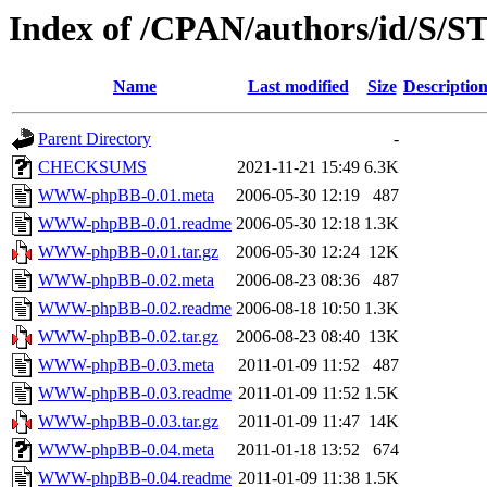
Index of /CPAN/authors/id/S/
Name
Last modified
Size
Descriptio
Parent Directory
-
CHECKSUMS
2021-11-21 15:49
6.3K
WWW-phpBB-0.01.meta
2006-05-30 12:19
487
WWW-phpBB-0.01.readme
2006-05-30 12:18
1.3K
WWW-phpBB-0.01.tar.gz
2006-05-30 12:24
12K
WWW-phpBB-0.02.meta
2006-08-23 08:36
487
WWW-phpBB-0.02.readme
2006-08-18 10:50
1.3K
WWW-phpBB-0.02.tar.gz
2006-08-23 08:40
13K
WWW-phpBB-0.03.meta
2011-01-09 11:52
487
WWW-phpBB-0.03.readme
2011-01-09 11:52
1.5K
WWW-phpBB-0.03.tar.gz
2011-01-09 11:47
14K
WWW-phpBB-0.04.meta
2011-01-18 13:52
674
WWW-phpBB-0.04.readme
2011-01-09 11:38
1.5K