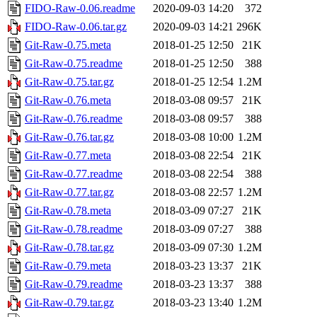
FIDO-Raw-0.06.readme
2020-09-03 14:20
372
FIDO-Raw-0.06.tar.gz
2020-09-03 14:21
296K
Git-Raw-0.75.meta
2018-01-25 12:50
21K
Git-Raw-0.75.readme
2018-01-25 12:50
388
Git-Raw-0.75.tar.gz
2018-01-25 12:54
1.2M
Git-Raw-0.76.meta
2018-03-08 09:57
21K
Git-Raw-0.76.readme
2018-03-08 09:57
388
Git-Raw-0.76.tar.gz
2018-03-08 10:00
1.2M
Git-Raw-0.77.meta
2018-03-08 22:54
21K
Git-Raw-0.77.readme
2018-03-08 22:54
388
Git-Raw-0.77.tar.gz
2018-03-08 22:57
1.2M
Git-Raw-0.78.meta
2018-03-09 07:27
21K
Git-Raw-0.78.readme
2018-03-09 07:27
388
Git-Raw-0.78.tar.gz
2018-03-09 07:30
1.2M
Git-Raw-0.79.meta
2018-03-23 13:37
21K
Git-Raw-0.79.readme
2018-03-23 13:37
388
Git-Raw-0.79.tar.gz
2018-03-23 13:40
1.2M