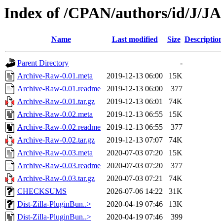
Index of /CPAN/authors/id/J
Name
Last modified
Size
Descriptio
Parent Directory
-
Archive-Raw-0.01.meta
2019-12-13 06:00
15K
Archive-Raw-0.01.readme
2019-12-13 06:00
377
Archive-Raw-0.01.tar.gz
2019-12-13 06:01
74K
Archive-Raw-0.02.meta
2019-12-13 06:55
15K
Archive-Raw-0.02.readme
2019-12-13 06:55
377
Archive-Raw-0.02.tar.gz
2019-12-13 07:07
74K
Archive-Raw-0.03.meta
2020-07-03 07:20
15K
Archive-Raw-0.03.readme
2020-07-03 07:20
377
Archive-Raw-0.03.tar.gz
2020-07-03 07:21
74K
CHECKSUMS
2026-07-06 14:22
31K
Dist-Zilla-PluginBun..>
2020-04-19 07:46
13K
Dist-Zilla-PluginBun..>
2020-04-19 07:46
399