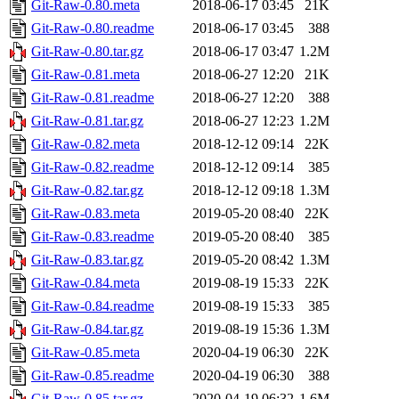
Git-Raw-0.80.meta
2018-06-17 03:45
21K
Git-Raw-0.80.readme
2018-06-17 03:45
388
Git-Raw-0.80.tar.gz
2018-06-17 03:47
1.2M
Git-Raw-0.81.meta
2018-06-27 12:20
21K
Git-Raw-0.81.readme
2018-06-27 12:20
388
Git-Raw-0.81.tar.gz
2018-06-27 12:23
1.2M
Git-Raw-0.82.meta
2018-12-12 09:14
22K
Git-Raw-0.82.readme
2018-12-12 09:14
385
Git-Raw-0.82.tar.gz
2018-12-12 09:18
1.3M
Git-Raw-0.83.meta
2019-05-20 08:40
22K
Git-Raw-0.83.readme
2019-05-20 08:40
385
Git-Raw-0.83.tar.gz
2019-05-20 08:42
1.3M
Git-Raw-0.84.meta
2019-08-19 15:33
22K
Git-Raw-0.84.readme
2019-08-19 15:33
385
Git-Raw-0.84.tar.gz
2019-08-19 15:36
1.3M
Git-Raw-0.85.meta
2020-04-19 06:30
22K
Git-Raw-0.85.readme
2020-04-19 06:30
388
Git-Raw-0.85.tar.gz
2020-04-19 06:32
1.6M