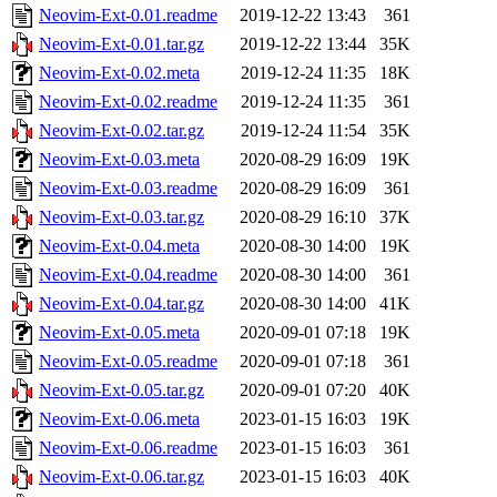
Neovim-Ext-0.01.readme
2019-12-22 13:43
361
Neovim-Ext-0.01.tar.gz
2019-12-22 13:44
35K
Neovim-Ext-0.02.meta
2019-12-24 11:35
18K
Neovim-Ext-0.02.readme
2019-12-24 11:35
361
Neovim-Ext-0.02.tar.gz
2019-12-24 11:54
35K
Neovim-Ext-0.03.meta
2020-08-29 16:09
19K
Neovim-Ext-0.03.readme
2020-08-29 16:09
361
Neovim-Ext-0.03.tar.gz
2020-08-29 16:10
37K
Neovim-Ext-0.04.meta
2020-08-30 14:00
19K
Neovim-Ext-0.04.readme
2020-08-30 14:00
361
Neovim-Ext-0.04.tar.gz
2020-08-30 14:00
41K
Neovim-Ext-0.05.meta
2020-09-01 07:18
19K
Neovim-Ext-0.05.readme
2020-09-01 07:18
361
Neovim-Ext-0.05.tar.gz
2020-09-01 07:20
40K
Neovim-Ext-0.06.meta
2023-01-15 16:03
19K
Neovim-Ext-0.06.readme
2023-01-15 16:03
361
Neovim-Ext-0.06.tar.gz
2023-01-15 16:03
40K