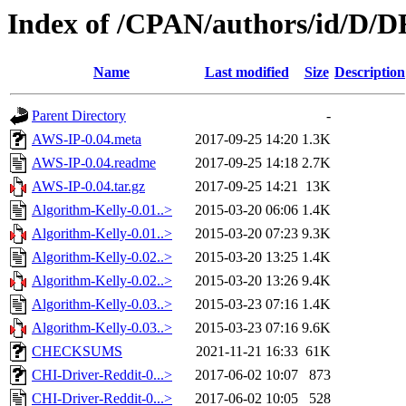
Index of /CPAN/authors/id/D
Name
Last modified
Size
Description
Parent Directory
-
AWS-IP-0.04.meta
2017-09-25 14:20
1.3K
AWS-IP-0.04.readme
2017-09-25 14:18
2.7K
AWS-IP-0.04.tar.gz
2017-09-25 14:21
13K
Algorithm-Kelly-0.01..>
2015-03-20 06:06
1.4K
Algorithm-Kelly-0.01..>
2015-03-20 07:23
9.3K
Algorithm-Kelly-0.02..>
2015-03-20 13:25
1.4K
Algorithm-Kelly-0.02..>
2015-03-20 13:26
9.4K
Algorithm-Kelly-0.03..>
2015-03-23 07:16
1.4K
Algorithm-Kelly-0.03..>
2015-03-23 07:16
9.6K
CHECKSUMS
2021-11-21 16:33
61K
CHI-Driver-Reddit-0...>
2017-06-02 10:07
873
CHI-Driver-Reddit-0...>
2017-06-02 10:05
528